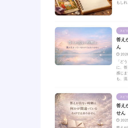
もしれ .
スピ
答え
ん
202
「どう
に、答
感じま
も、流 .
スピ
答え
せん
202
答えが