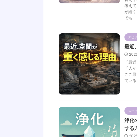
考えて
が続く
でも ..
スピ
最近
202
「最近
「人が
ここ最
ている .
スピ
浄化
する
202