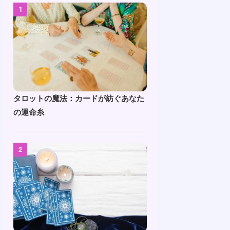
1
タロットの魔法：カードが紡ぐあなた
の運命糸
2