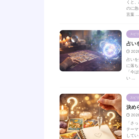
くと、
のに急
言葉 ..
スピ
占い
202
占いを
に落ち
「今は
い ...
スピ
決め
202
「さっ
テーマ
してい