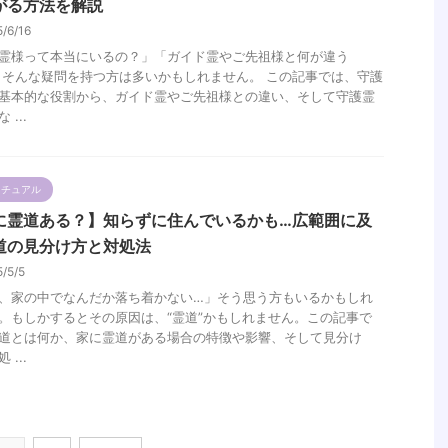
がる方法を解説
5/6/16
霊様って本当にいるの？」「ガイド霊やご先祖様と何が違う
 そんな疑問を持つ方は多いかもしれません。 この記事では、守護
基本的な役割から、ガイド霊やご先祖様との違い、そして守護霊
 ...
リチュアル
に霊道ある？】知らずに住んでいるかも…広範囲に及
道の見分け方と対処法
5/5/5
、家の中でなんだか落ち着かない…」そう思う方もいるかもしれ
。もしかするとその原因は、“霊道”かもしれません。この記事で
道とは何か、家に霊道がある場合の特徴や影響、そして見分け
 ...