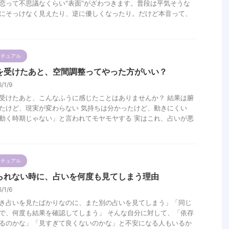
恋って不思議なくらい“表面”がざわつきます。普段は平気そうな
にそっけなく見えたり、逆に優しくなったり。だけど本音って、
.
リチュアル
を受けたあと、空間調整ってやった方がいい？
6/1/9
受けたあと、こんなふうに感じたことはありませんか？ 結果は腑
たけど、現実が変わらない 気持ちは分かったけど、動きにくい
動く時期じゃない」と言われてモヤモヤする 実はこれ、占いが悪
リチュアル
られない時に、占いを何度も見てしまう理由
6/1/6
き占いを見たばかりなのに、また別の占いを見てしまう」「同じ
で、何度も結果を確認してしまう」 そんな自分に対して、「依存
るのかな」「見すぎて良くないのかな」と不安になる人もいるか