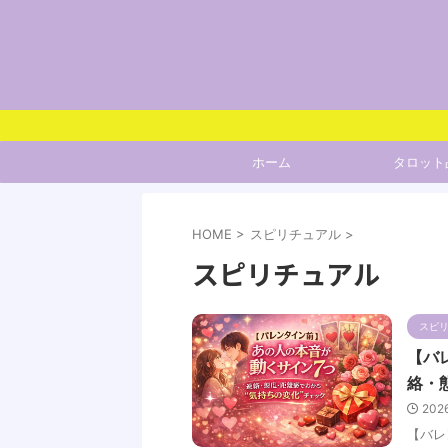
ホーム
タロット
HOME
>
スピリチュアル
>
スピリチュアル
スピ
【バ
絡・
202
【バレ