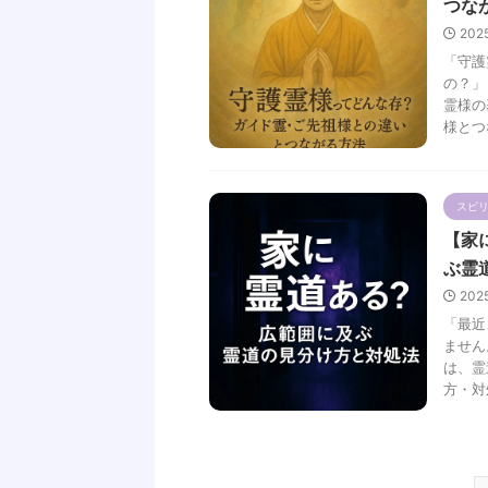
つな
202
「守護
の？」
霊様の
様とつな
スピ
【家
ぶ霊
202
「最近
ません
は、霊
方・対処