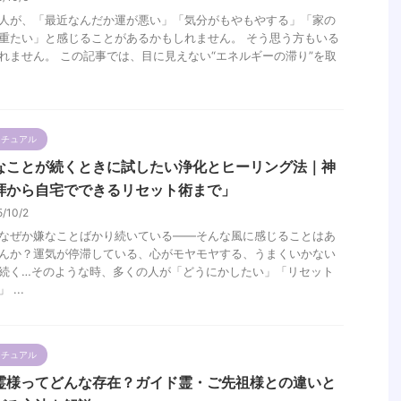
人が、「最近なんだか運が悪い」「気分がもやもやする」「家の
重たい」と感じることがあるかもしれません。 そう思う方もいる
れません。 この記事では、目に見えない“エネルギーの滞り”を取
リチュアル
なことが続くときに試したい浄化とヒーリング法｜神
拝から自宅でできるリセット術まで」
5/10/2
なぜか嫌なことばかり続いている――そんな風に感じることはあ
んか？運気が停滞している、心がモヤモヤする、うまくいかない
続く…そのような時、多くの人が「どうにかしたい」「リセット
 ...
リチュアル
霊様ってどんな存在？ガイド霊・ご先祖様との違いと