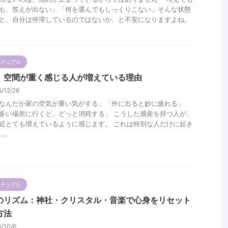
も、答えが出ない」「何を選んでもしっくりこない」そんな状態
と、自分は停滞しているのではないか、と不安になりますよね。
.
リチュアル
、空間が重く感じる人が増えている理由
5/12/26
なんだか家の空気が重い気がする」「外に出ると妙に疲れる」
多い場所に行くと、どっと消耗する」 こうした感覚を持つ人が、
近とても増えているように感じます。 これは特別な人だけに起き
..
リチュアル
のリズム：神社・クリスタル・音楽で心身をリセット
方法
5/10/6