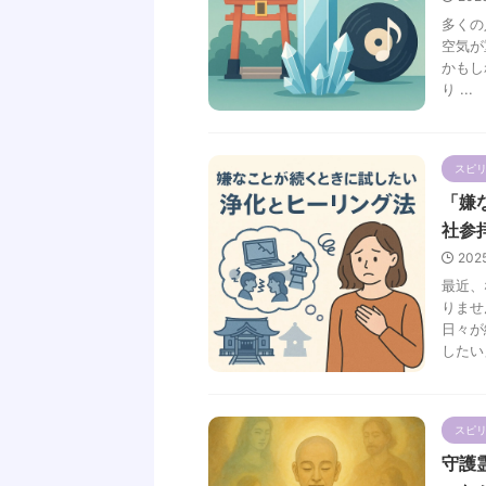
多くの
空気が
かもし
り ...
スピ
「嫌
社参
202
最近、
りませ
日々が
したい」
スピ
守護